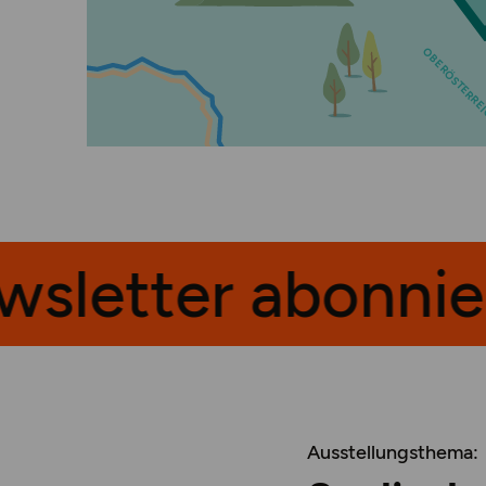
O
B
E
R
Ö
S
T
E
RR
sletter abonnie
Ausstellungsthema: