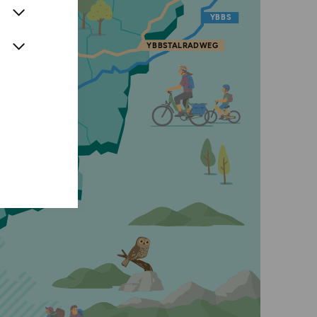
Y
B
B
S
Y
B
B
S
T
A
L
R
A
D
W
E
G