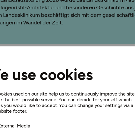
 Landesausstellung 2026 wurde das Landesklinikum Maue
ugendstil-Architektur und besonderen Geschichte ausg
m Landesklinikum beschäftigt sich mit dem gesellschaft
ungen im Wandel der Zeit.
e use cookies
N
A
U
R
A
D
W
E
G
okies used on our site help us to continuously improve the sit
D
O
N
A
U
e the best possible service. You can decide for yourself which
s you would like to accept. You can change your settings via a l
bsite footer.
External Media