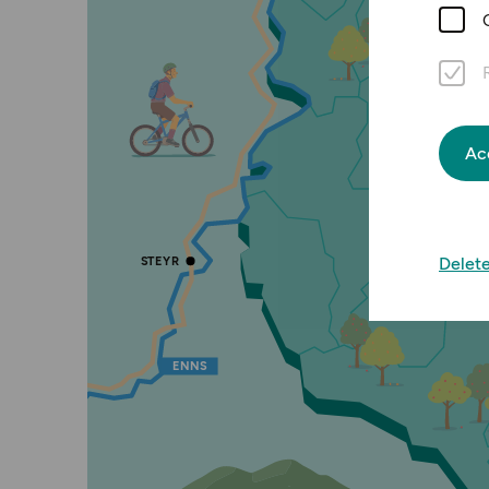
Pfarre
Ac
Tierpark
Haag
S
T
E
Y
R
Delete
E
N
N
S