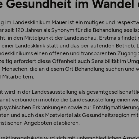
e Gesundheit im Wandel 
g im Landesklinikum Mauer ist ein mutiges und respektvo
er seit 120 Jahren als Synonym für die Behandlung seelis
ht, in den Mittelpunkt der Landesschau. Erstmals findet 
 einer Landesklinik statt und das bei laufenden Betrieb. 
andesklinikums einen offenen und transparenten Zugan
eitig erfordert diese Offenheit auch Sensibilität im U
n Menschen, die an diesem Ort Behandlung suchen und 
 Mitarbeitern.
 wird in der Landesausstellung als gesamtgesellschaftl
Damit verbunden möchte die Landesausstellung einen wic
 psychischen Erkrankungen sowie zur Entstigmatisierun
ten und auch das Mostviertel als Gesundheitsregion mit v
istischen Angeboten etablieren.
irektionsgebäude wird sich mit unterschiedlichen Aspek