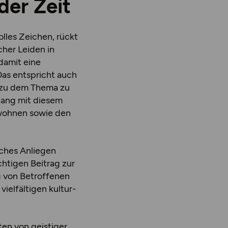
der Zeit
lles Zeichen, rückt
cher Leiden in
damit eine
Das entspricht auch
g zu dem Thema zu
mgang mit diesem
wohnen sowie den
iches Anliegen
htigen Beitrag zur
g von Betroffenen
ielfältigen kultur-
ten von geistiger