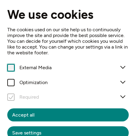
EN
We use cookies
Home
Obstgarten-Erlebnisweg Öhling
The cookies used on our site help us to continuously
improve the site and provide the best possible service.
You can decide for yourself which cookies you would
like to accept. You can change your settings via a link in
the website footer.
OBSTGARTEN-
External Media
ERLEBNISWEG
Optimization
ÖHLING
Required
Gatternfeld 1, 3362 Öhling
Accept all
Save settings