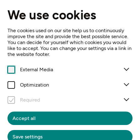
EN
We use cookies
Home
Pfarre Haag
The cookies used on our site help us to continuously
improve the site and provide the best possible service.
You can decide for yourself which cookies you would
like to accept. You can change your settings via a link in
the website footer.
PFARRE HAAG
External Media
Optimization
Hauptplatz 1, 3350 Haag
Required
Accept all
Google Maps
Opening hours
Save settings