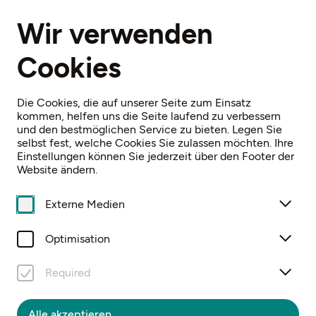
DE
Wir verwenden
Cookies
Home
Archiv
Niederösterreichische Landesausstellung 1987
Die Cookies, die auf unserer Seite zum Einsatz
kommen, helfen uns die Seite laufend zu verbessern
und den bestmöglichen Service zu bieten. Legen Sie
selbst fest, welche Cookies Sie zulassen möchten. Ihre
Einstellungen können Sie jederzeit über den Footer der
Website ändern.
DAS ZEITALTER
KAISER FRANZ
Externe Medien
JOSEPHS. TEIL 2:
Optimisation
GLANZ UND
Required
ELEND
Alle akzeptieren