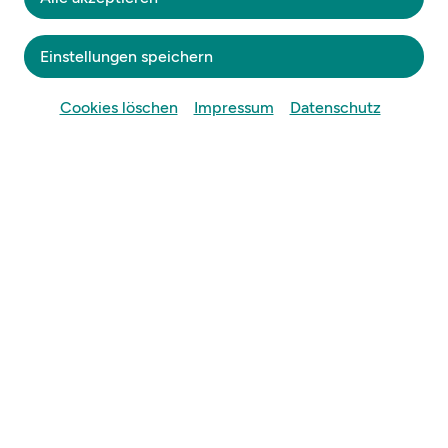
Niederösterreichische Landesausstellung
1987
Einstellungen speichern
Cookies löschen
Impressum
Datenschutz
Das Zeitalter Kaiser
Franz Josephs. Teil 2:
Glanz und Elend
Niederösterreichische Landesausstellung 1987
Schloss Grafenegg