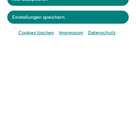
1988
Einstellungen speichern
Cookies löschen
Impressum
Datenschutz
Kunst und Mönchtum
an der Wiege
Österreichs
Niederösterreichische Landesausstellung 1988
Stift Seitenstetten
7. Mai bis 30. Oktober 1988