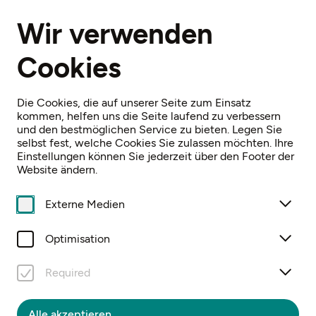
DE
Wir verwenden
Cookies
Home
Archiv
Niederösterreichische Landesausstellung 1988
Die Cookies, die auf unserer Seite zum Einsatz
kommen, helfen uns die Seite laufend zu verbessern
und den bestmöglichen Service zu bieten. Legen Sie
selbst fest, welche Cookies Sie zulassen möchten. Ihre
Einstellungen können Sie jederzeit über den Footer der
Website ändern.
KUNST UND
MÖNCHTUM AN
Externe Medien
DER WIEGE
Optimisation
ÖSTERREICHS
Required
Niederösterreichische Landesausstellung
Alle akzeptieren