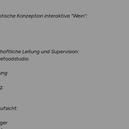
ktische Konzeption Interaktiva "Wein":
aftliche Leitung und Supervision:
refoodstudio
ung
g:
ufsicht:
ger