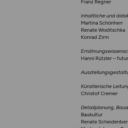
Franz Regner
Inhaltliche und dida
Martina Schönherr
Renate Woditschka
Konrad Zirm
Ernährungswissensch
Hanni Rützler – futu
Ausstellungsgestalt
Künstlerische Leitun
Christof Cremer
Detailplanung, Baua
Baukultur
Renate Scheidenber