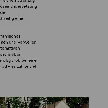
nreichen Streifzug
Auseinandersetzung
 der
hzeitig eine
rfähnliches
cken und Verweilen
teraktiven
eschrieben,
n. Egal ob bei einer
d – es zählte viel