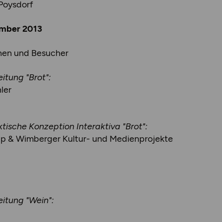
 Poysdorf
vember 2013
nen und Besucher
itung "Brot":
ler
ktische Konzeption Interaktiva "Brot":
pp & Wimberger Kultur- und Medienprojekte
eitung "Wein":