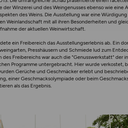
013. Die umfangreiche Schau präsentierte einen facette
e der Winzerei und des Weingenusses ebenso wie eine 
Aspekten des Weins. Die Ausstellung war eine Würdigung
en Weinlandschaft mit all ihren Besonderheiten und gleic
ufnahme der aktuellen Weinwirtschaft.
dete ein Freibereich das Ausstellungserlebnis ab. Ein do
weingarten, Presshäusern und Schmiede lud zum Entde
 des Freibereichs war auch die "Genusswerkstatt" der in
en Programme untergebracht. Hier wurde verkostet, b
, wurden Gerüche und Geschmäcker erlebt und beschriebe
ng, einer Geschmacksolympiade oder beim Geschmacksra
eren als das Ergebnis.