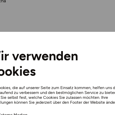
cha
eichische Landesausstellung 2013 hat in der langjährigen
 aus Sicht der Besucherströme eine sehr gute Position
ir verwenden
 Wein“ an den Standorten Asparn an der Zaya und Poysd
en und Besucher über eine Ausstellungsdauer von 192 T
ookies
 Zaya: Als Exponat in einer Vitrine ist Brot vergleichswe
lick wenig von seiner Besonderheit preisgeben. Die Auss
ls ein Lebensmittel: Es steht für unsere vom Ackerbau ge
okies, die auf unserer Seite zum Einsatz kommen, helfen uns d
des Lebens, ist zentraler Bestandteil von Ritualen und R
laufend zu verbessern und den bestmöglichen Service zu biete
unsere Kaufkraft.
Sie selbst fest, welche Cookies Sie zulassen möchten. Ihre
llungen können Sie jederzeit über den Footer der Website ände
in Schloss Asparn wurde Brot in all seine wechselnden 
Externe Medien