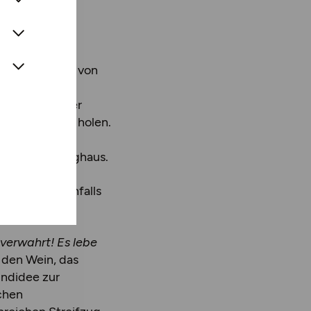
n Religion und
, der
iges Ensemble von
ieferte der
as Betreten der
Gegenwart zu holen.
nat der
nzeitliche Langhaus.
f, um die ebenfalls
tieren.
 verwahrt! Es lebe
 den Wein, das
undidee zur
chen