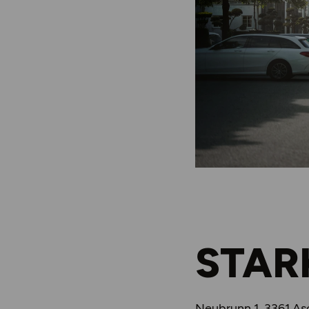
STAR
Neubrunn 1, 3361 A