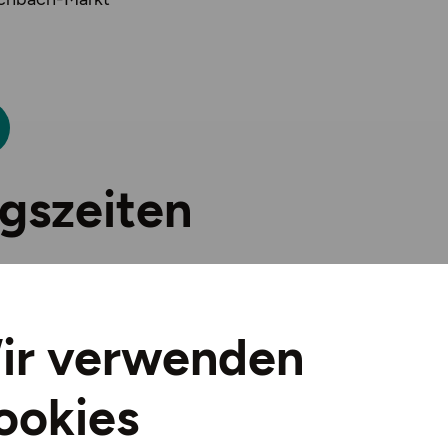
gszeiten
August 2026:
:30 - 18 Uhr
ir verwenden
 Uhr
ookies
 Uhr