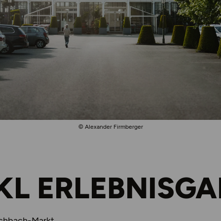
© Alexander Firmberger
KL ERLEBNISG
schbach-Markt