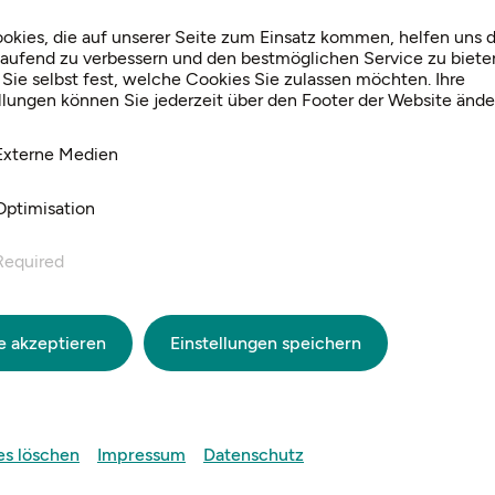
t
okies, die auf unserer Seite zum Einsatz kommen, helfen uns d
laufend zu verbessern und den bestmöglichen Service zu biete
Sie selbst fest, welche Cookies Sie zulassen möchten. Ihre
llungen können Sie jederzeit über den Footer der Website ände
Externe Medien
eibung
Optimisation
Required
arten der Familie Starkl wird zum Erlebnisgarten - Am S
toben, während die Gartenbereiche, Themengärten und 
 Erkunden bereitstehen.
le akzeptieren
Einstellungen speichern
 zu den Umfeldprojekten
es löschen
Impressum
Datenschutz