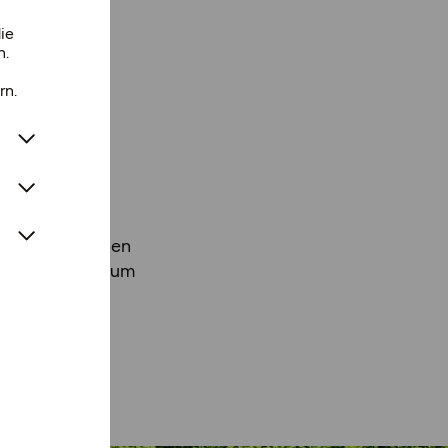
ie
n.
rn.
pielplatz können
Rückzugsorte zum