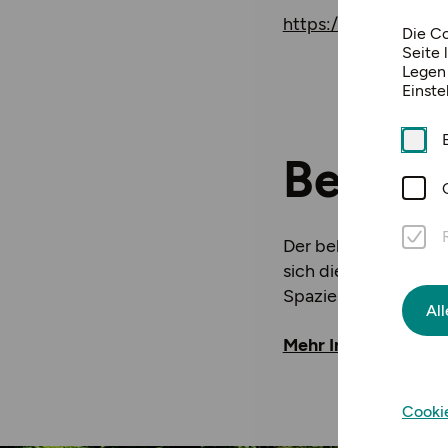
https://www.starkl.a
Die Co
Seite 
Legen 
Einste
Beschr
Der bekannte Schaug
sich die Kinder aus
Spazierengehen und
Al
Mehr Informationen
Cooki