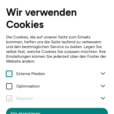
DE
Wir verwenden
Cookies
Home
Veranstaltungen
Landes-Wandertag
Die Cookies, die auf unserer Seite zum Einsatz
kommen, helfen uns die Seite laufend zu verbessern
und den bestmöglichen Service zu bieten. Legen Sie
selbst fest, welche Cookies Sie zulassen möchten. Ihre
Einstellungen können Sie jederzeit über den Footer der
Fr, 4. September
09:00 Uhr
Website ändern.
LANDES-
Externe Medien
WANDERTAG
Optimisation
NÖ Senioren
Required
Alle akzeptieren